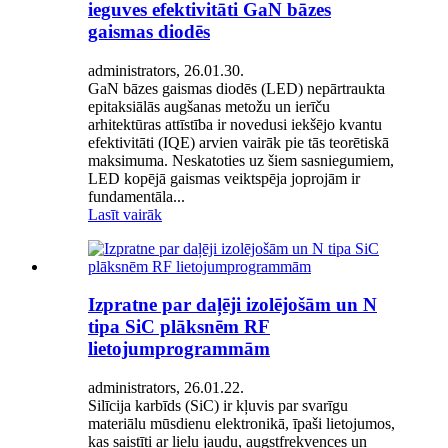
ieguves efektivitāti GaN bāzes
gaismas diodēs
administrators, 26.01.30.
GaN bāzes gaismas diodēs (LED) nepārtraukta
epitaksiālās augšanas metožu un ierīču
arhitektūras attīstība ir novedusi iekšējo kvantu
efektivitāti (IQE) arvien vairāk pie tās teorētiskā
maksimuma. Neskatoties uz šiem sasniegumiem,
LED kopējā gaismas veiktspēja joprojām ir
fundamentāla...
Lasīt vairāk
Izpratne par daļēji izolējošām un N
tipa SiC plāksnēm RF
lietojumprogrammām
administrators, 26.01.22.
Silīcija karbīds (SiC) ir kļuvis par svarīgu
materiālu mūsdienu elektronikā, īpaši lietojumos,
kas saistīti ar lielu jaudu, augstfrekvences un