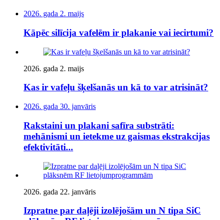
2026. gada 2. maijs
Kāpēc silīcija vafelēm ir plakanie vai iecirtumi?
2026. gada 2. maijs
Kas ir vafeļu šķelšanās un kā to var atrisināt?
2026. gada 30. janvāris
Rakstaini un plakani safīra substrāti:
mehānismi un ietekme uz gaismas ekstrakcijas
efektivitāti...
2026. gada 22. janvāris
Izpratne par daļēji izolējošām un N tipa SiC