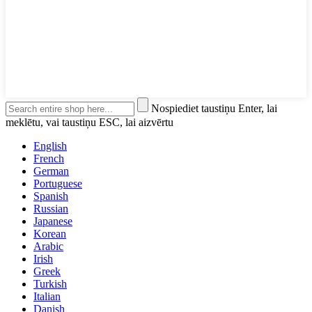
Nospiediet taustiņu Enter, lai
meklētu, vai taustiņu ESC, lai aizvērtu
English
French
German
Portuguese
Spanish
Russian
Japanese
Korean
Arabic
Irish
Greek
Turkish
Italian
Danish