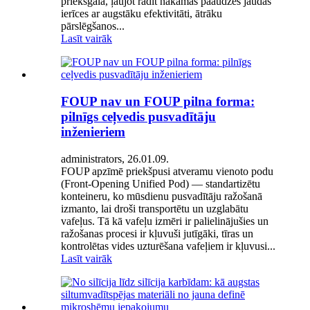
priekšgalā, ļaujot radīt nākamās paaudzes jaudas
ierīces ar augstāku efektivitāti, ātrāku
pārslēgšanos...
Lasīt vairāk
FOUP nav un FOUP pilna forma:
pilnīgs ceļvedis pusvadītāju
inženieriem
administrators, 26.01.09.
FOUP apzīmē priekšpusi atveramu vienoto podu
(Front-Opening Unified Pod) — standartizētu
konteineru, ko mūsdienu pusvadītāju ražošanā
izmanto, lai droši transportētu un uzglabātu
vafeļus. Tā kā vafeļu izmēri ir palielinājušies un
ražošanas procesi ir kļuvuši jutīgāki, tīras un
kontrolētas vides uzturēšana vafeļiem ir kļuvusi...
Lasīt vairāk