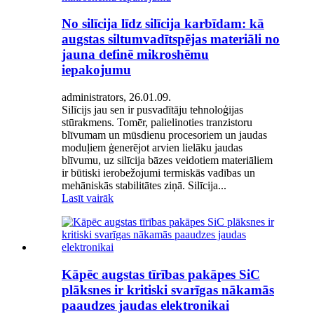
No silīcija līdz silīcija karbīdam: kā
augstas siltumvadītspējas materiāli no
jauna definē mikroshēmu
iepakojumu
administrators, 26.01.09.
Silīcijs jau sen ir pusvadītāju tehnoloģijas
stūrakmens. Tomēr, palielinoties tranzistoru
blīvumam un mūsdienu procesoriem un jaudas
moduļiem ģenerējot arvien lielāku jaudas
blīvumu, uz silīcija bāzes veidotiem materiāliem
ir būtiski ierobežojumi termiskās vadības un
mehāniskās stabilitātes ziņā. Silīcija...
Lasīt vairāk
Kāpēc augstas tīrības pakāpes SiC
plāksnes ir kritiski svarīgas nākamās
paaudzes jaudas elektronikai