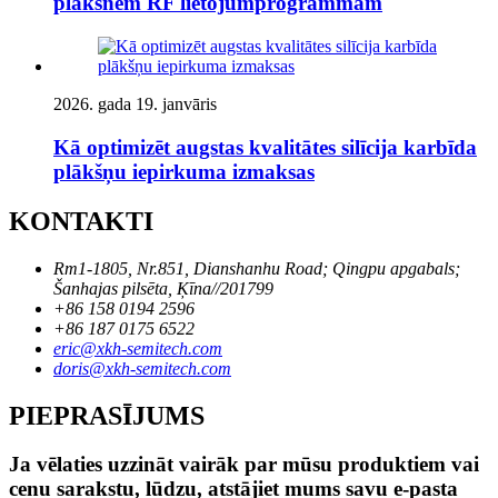
plāksnēm RF lietojumprogrammām
2026. gada 19. janvāris
Kā optimizēt augstas kvalitātes silīcija karbīda
plākšņu iepirkuma izmaksas
KONTAKTI
Rm1-1805, Nr.851, Dianshanhu Road; Qingpu apgabals;
Šanhajas pilsēta, Ķīna//201799
+86 158 0194 2596
+86 187 0175 6522
eric@xkh-semitech.com
doris@xkh-semitech.com
PIEPRASĪJUMS
Ja vēlaties uzzināt vairāk par mūsu produktiem vai
cenu sarakstu, lūdzu, atstājiet mums savu e-pasta