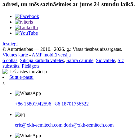
adresi, un mēs sazināsimies ar jums 24 stundu laikā.
Iesniegt
© Autortiesības — 2010.–2026. g.: Visas tiesības aizsargātas.
Vietnes karte
-
AMP mobilā versija
6 collas
,
Silīcija karbīda vafeles
,
Safīra caurule
,
Sic vafele
,
Sic
substrāts
,
Pielāgots
,
Sūtīt e-pastu
x
+86 15801942596
+86 18701756522
eric@xkh-semitech.com
doris@xkh-semitech.com