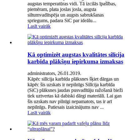
augstas temperatūras vidi. Tā izcilās īpašības,
piemēram, plata joslas josla, augsta
siltumvadītspēja un augsts sabrukšanas
spriegums, padara SiC par ideālu...
Lasīt vairāk
Kā optimizēt augstas kvalitātes silīcija
karbīda plākšņu iepirkuma izmaksas
administrators, 26.01.2019.
Kāpēc silīcija karbīda plāksnes šķiet dārgas un
kāpēc šis uzskats ir nepilnīgs Silīcija karbīda
(SiC) plāksnes jaudas pusvadītāju ražošanā bieži
tiek uztvertas kā dabiski dārgi materiāli. Lai gan
šis uzskats nav pilnīgi nepamatots, tas ir arī
nepilnīgs. Patiesais izaicinājums nav ...
Lasīt vairāk