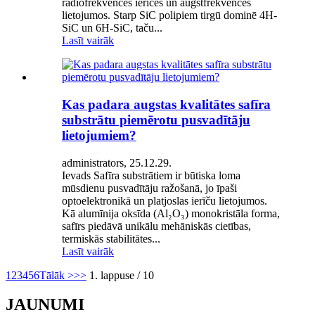
radiofrekvences ierīcēs un augstfrekvences
lietojumos. Starp SiC polipiem tirgū dominē 4H-
SiC un 6H-SiC, taču...
Lasīt vairāk
Kas padara augstas kvalitātes safīra
substrātu piemērotu pusvadītāju
lietojumiem?
administrators, 25.12.29.
Ievads Safīra substrātiem ir būtiska loma
mūsdienu pusvadītāju ražošanā, jo īpaši
optoelektronikā un platjoslas ierīču lietojumos.
Kā alumīnija oksīda (Al₂O₃) monokristāla forma,
safīrs piedāvā unikālu mehāniskās cietības,
termiskās stabilitātes...
Lasīt vairāk
1
2
3
4
5
6
Tālāk >
>>
1. lappuse / 10
JAUNUMI