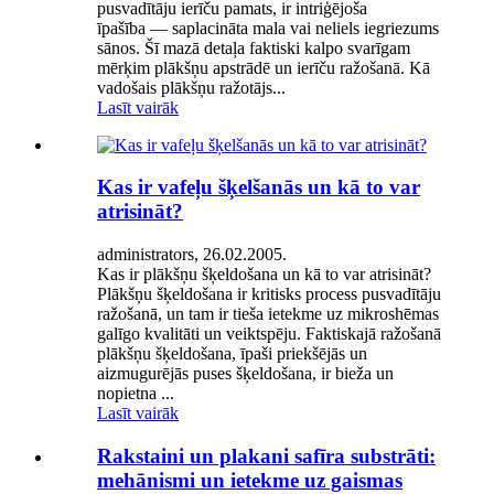
pusvadītāju ierīču pamats, ir intriģējoša
īpašība — saplacināta mala vai neliels iegriezums
sānos. Šī mazā detaļa faktiski kalpo svarīgam
mērķim plākšņu apstrādē un ierīču ražošanā. Kā
vadošais plākšņu ražotājs...
Lasīt vairāk
Kas ir vafeļu šķelšanās un kā to var
atrisināt?
administrators, 26.02.2005.
Kas ir plākšņu šķeldošana un kā to var atrisināt?
Plākšņu šķeldošana ir kritisks process pusvadītāju
ražošanā, un tam ir tieša ietekme uz mikroshēmas
galīgo kvalitāti un veiktspēju. Faktiskajā ražošanā
plākšņu šķeldošana, īpaši priekšējās un
aizmugurējās puses šķeldošana, ir bieža un
nopietna ...
Lasīt vairāk
Rakstaini un plakani safīra substrāti:
mehānismi un ietekme uz gaismas