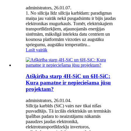
administrators, 26.01.07.
1. No silīcija līdz silīcija karbīdam: paradigmas
maiņa jau vairāk nekā pusgadsimtu ir bijis jaudas
elektronikas mugurkauls. Tomēr, elektriskajiem
transportlīdzekļiem, atjaunojamās enerģijas
sistēmām, mākslīgā intelekta datu centriem un
kosmosa platformām virzoties uz augstāku
spriegumu, augstāku temperatūru...
Lasīt vairāk
Atšķirība starp 4H-SiC un 6H-SiC:
Kura pamatne ir nepieciešama jūsu
projektam?
administrators, 26.01.04.
Silīcija karbīds (SiC) vairs nav tikai nišas
pusvadītājs. Tā izcilās elektriskās un termiskās
īpašības padara to neaizstājamu nākamās
paaudzes jaudas elektronikā,
elektrotransportlīdzekļu invertoros,