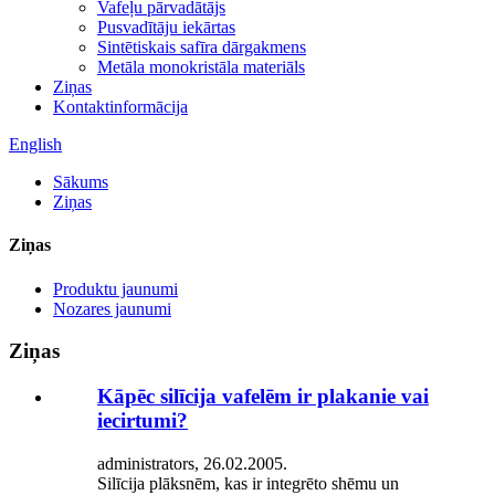
Vafeļu pārvadātājs
Pusvadītāju iekārtas
Sintētiskais safīra dārgakmens
Metāla monokristāla materiāls
Ziņas
Kontaktinformācija
English
Sākums
Ziņas
Ziņas
Produktu jaunumi
Nozares jaunumi
Ziņas
Kāpēc silīcija vafelēm ir plakanie vai
iecirtumi?
administrators, 26.02.2005.
Silīcija plāksnēm, kas ir integrēto shēmu un