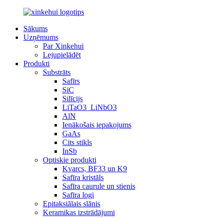
Sākums
Uzņēmums
Par Xinkehui
Lejupielādēt
Produkti
Substrāts
Safīrs
SiC
Silīcijs
LiTaO3_LiNbO3
AlN
Ienākošais iepakojums
GaAs
Cits stikls
InSb
Optiskie produkti
Kvarcs, BF33 un K9
Safīra kristāls
Safīra caurule un stienis
Safīra logi
Epitaksiālais slānis
Keramikas izstrādājumi