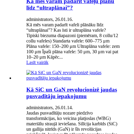
Kā mēs varam padarīt vafeļu plānu
līdz “ultraplānai”?
administrators, 26.01.16.
Kā mēs varam padarīt vafeli plānāku līdz
“ultraplānai”? Kas īsti ir ultraplāna vafele?
Tipiski biezuma diapazoni (piemēram, 8 collu/12
collu vafeles) Standarta vafele: 600–775 μm
Plāna vafele: 150–200 μm Ultraplāna vafele: zem
100 μm Īpaši plāna vafele: 50 μm, 30 μm vai pat
10–20 μm Kāpēc...
Lasīt vairāk
Kā SiC un GaN revolucionizē jaudas
pusvadītāju iepakojumu
administrators, 26.01.14.
Jaudas pusvadītāju nozare piedzīvo
transformācijas, ko veicina platjoslas (WBG)
materiālu straujā ieviešana. Silīcija karbīds (SiC)
un gallija nitrīds (GaN) ir šīs revolūcijas