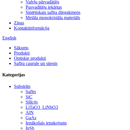
Vafeļu pārvadātājs
Pusvadītāju iekārtas
Sintētiskais safīra dārgakmens
Metāla monokristāla materiāls
Ziņas
Kontaktinformācija
English
Sākums
Produkti
Optiskie produkti
Safīra caurule un stienis
Kategorijas
Substrāts
Safīrs
SiC
Silīcijs
LiTaO3_LiNbO3
AlN
GaAs
Ienākošais iepakojums
InSb