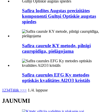
Safīra lodītes Augstas precizitātes
komponenti Gultņi Optiskie augstas
spiedes
Safīra caurule KY metode, pilnīgi
caurspīdīga, pielāgojama
Safīra caurules EFG Ky metodes
optiskās kvalitātes Al2O3 kristāls
1
2
3
4
Tālāk >
>>
1./4. lappuse
JAUNUMI