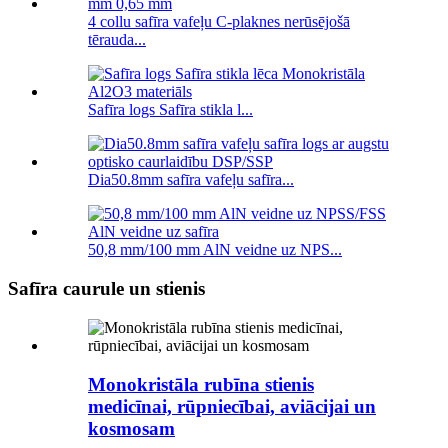
4 collu safīra vafeļu C-plaknes nerūsējošā
tērauda...
Safīra logs Safīra stikla l...
Dia50.8mm safīra vafeļu safīra...
50,8 mm/100 mm AlN veidne uz NPS...
Safīra caurule un stienis
Monokristāla rubīna stienis
medicīnai, rūpniecībai, aviācijai un
kosmosam