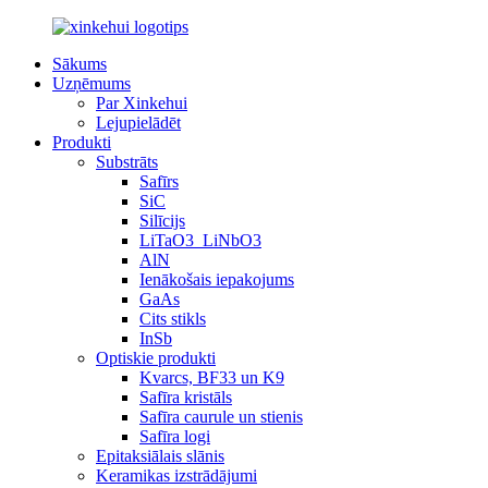
Sākums
Uzņēmums
Par Xinkehui
Lejupielādēt
Produkti
Substrāts
Safīrs
SiC
Silīcijs
LiTaO3_LiNbO3
AlN
Ienākošais iepakojums
GaAs
Cits stikls
InSb
Optiskie produkti
Kvarcs, BF33 un K9
Safīra kristāls
Safīra caurule un stienis
Safīra logi
Epitaksiālais slānis
Keramikas izstrādājumi