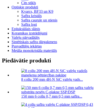
Cits stikls
Optiskie produkti
Kvarcs, BF33 un K9
Safīra kristāls
Safīra caurule un stienis
Safīra logi
Epitaksiālais slānis
Keramikas izstrādājumi
Vafeļu pārvadātājs
Sintētiskais safīra dārgakmens
Pusvadītāju iekārtas
Metāla monokristāla materiāls
Piedāvātie produkti
8 collu 200 mm 4H-N SiC vafeļu vads...
150 mm 6 collu 0,7 mm 0,5 mm safīra...