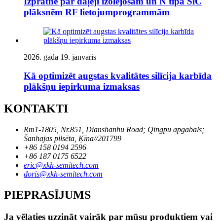
Izpratne par daļēji izolējošām un N tipa SiC
plāksnēm RF lietojumprogrammām
2026. gada 19. janvāris
Kā optimizēt augstas kvalitātes silīcija karbīda
plākšņu iepirkuma izmaksas
KONTAKTI
Rm1-1805, Nr.851, Dianshanhu Road; Qingpu apgabals;
Šanhajas pilsēta, Ķīna//201799
+86 158 0194 2596
+86 187 0175 6522
eric@xkh-semitech.com
doris@xkh-semitech.com
PIEPRASĪJUMS
Ja vēlaties uzzināt vairāk par mūsu produktiem vai