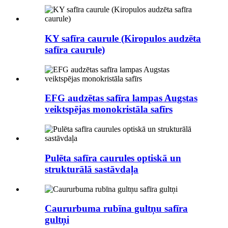
KY safīra caurule (Kiropulos audzēta
safīra caurule)
EFG audzētas safīra lampas Augstas
veiktspējas monokristāla safīrs
Pulēta safīra caurules optiskā un
strukturālā sastāvdaļa
Caururbuma rubīna gultņu safīra
gultņi