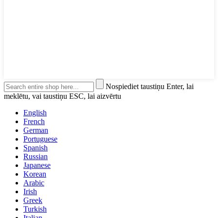
Nospiediet taustiņu Enter, lai
meklētu, vai taustiņu ESC, lai aizvērtu
English
French
German
Portuguese
Spanish
Russian
Japanese
Korean
Arabic
Irish
Greek
Turkish
Italian