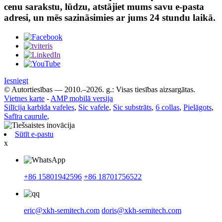
cenu sarakstu, lūdzu, atstājiet mums savu e-pasta
adresi, un mēs sazināsimies ar jums 24 stundu laikā.
Iesniegt
© Autortiesības — 2010.–2026. g.: Visas tiesības aizsargātas.
Vietnes karte
-
AMP mobilā versija
Silīcija karbīda vafeles
,
Sic vafele
,
Sic substrāts
,
6 collas
,
Pielāgots
,
Safīra caurule
,
Sūtīt e-pastu
x
+86 15801942596
+86 18701756522
eric@xkh-semitech.com
doris@xkh-semitech.com