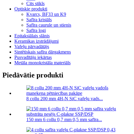
Cits stikls
Optiskie produkti
Kvarcs, BF33 un K9
Safīra kristāls
Safīra caurule un stienis
Safīra logi
Epitaksiālais slānis
Keramikas izstrādājumi
Vafeļu pārvadātājs
Sintētiskais safīra dārgakmens
Pusvadītāju iekārtas
Metāla monokristāla materiāls
Piedāvātie produkti
8 collu 200 mm 4H-N SiC vafeļu vads...
150 mm 6 collu 0,7 mm 0,5 mm safīra...