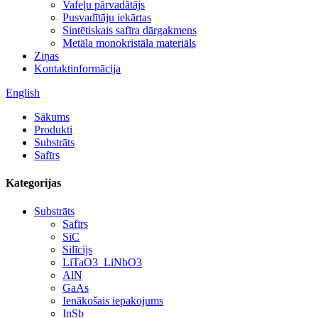
Vafeļu pārvadātājs
Pusvadītāju iekārtas
Sintētiskais safīra dārgakmens
Metāla monokristāla materiāls
Ziņas
Kontaktinformācija
English
Sākums
Produkti
Substrāts
Safīrs
Kategorijas
Substrāts
Safīrs
SiC
Silīcijs
LiTaO3_LiNbO3
AlN
GaAs
Ienākošais iepakojums
InSb