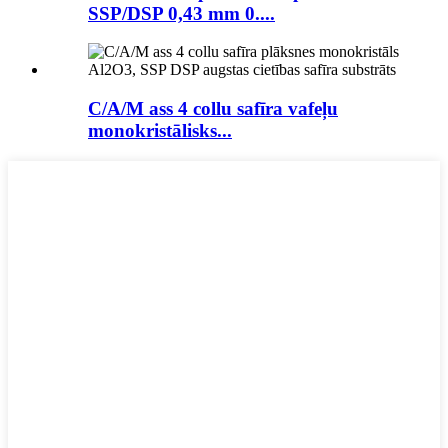
SSP/DSP 0,43 mm 0....
C/A/M ass 4 collu safīra vafeļu
monokristālisks...