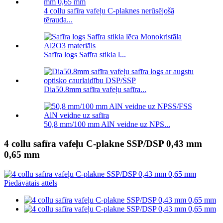
4 collu safīra vafeļu C-plaknes nerūsējošā
tērauda...
Safīra logs Safīra stikla l...
Dia50.8mm safīra vafeļu safīra...
50,8 mm/100 mm AlN veidne uz NPS...
4 collu safīra vafeļu C-plakne SSP/DSP 0,43 mm
0,65 mm