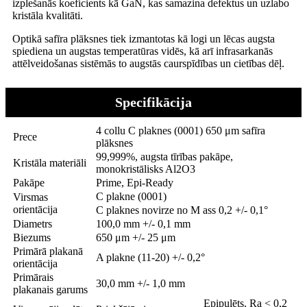
izplešanās koeficients kā GaN, kas samazina defektus un uzlabo
kristāla kvalitāti.
Optikā safīra plāksnes tiek izmantotas kā logi un lēcas augsta
spiediena un augstas temperatūras vidēs, kā arī infrasarkanās
attēlveidošanas sistēmās to augstās caurspīdības un cietības dēļ.
Specifikācija
4 collu C plaknes (0001) 650 μm safīra
Prece
plāksnes
99,999%, augsta tīrības pakāpe,
Kristāla materiāli
monokristālisks Al2O3
Pakāpe
Prime, Epi-Ready
C plakne (0001)
Virsmas
orientācija
C plaknes novirze no M ass 0,2 +/- 0,1°
Diametrs
100,0 mm +/- 0,1 mm
Biezums
650 μm +/- 25 μm
Primārā plakanā
A plakne (11-20) +/- 0,2°
orientācija
Primārais
30,0 mm +/- 1,0 mm
plakanais garums
Epipulēts, Ra < 0,2