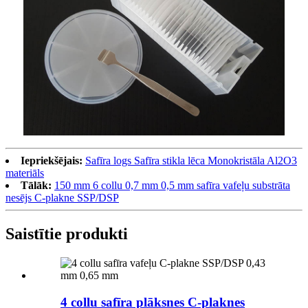
Iepriekšējais:
Safīra logs Safīra stikla lēca Monokristāla Al2O3
materiāls
Tālāk:
150 mm 6 collu 0,7 mm 0,5 mm safīra vafeļu substrāta
nesējs C-plakne SSP/DSP
Saistītie produkti
4 collu safīra plāksnes C-plaknes