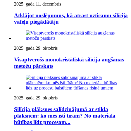
2025. gada 11. decembris
Atklājot noslēpumus, kā atrast uzticamu silīcija
vafeļu piegādātāju
2025. gada 29. oktobris
Visaptverošs monokristāliskā silīcija augšanas
metožu pārskats
2025. gada 29. oktobris
Silīcija plāksnes salīdzinājumā ar stikla
plāksnēm: ko mēs īsti tīrām? No materiāla
būtības līdz procesam...