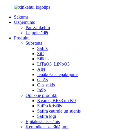
Sākums
Uzņēmums
Par Xinkehui
Lejupielādēt
Produkti
Substrāts
Safīrs
SiC
Silīcijs
LiTaO3_LiNbO3
AlN
Ienākošais iepakojums
GaAs
Cits stikls
InSb
Optiskie produkti
Kvarcs, BF33 un K9
Safīra kristāls
Safīra caurule un stienis
Safīra logi
Epitaksiālais slānis
Keramikas izstrādājumi