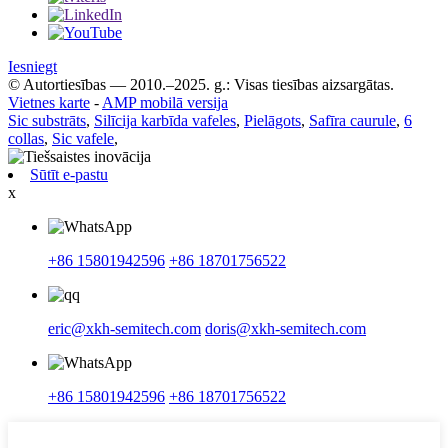
Iesniegt
© Autortiesības — 2010.–2025. g.: Visas tiesības aizsargātas.
Vietnes karte
-
AMP mobilā versija
Sic substrāts
,
Silīcija karbīda vafeles
,
Pielāgots
,
Safīra caurule
,
6
collas
,
Sic vafele
,
Sūtīt e-pastu
x
+86 15801942596
+86 18701756522
eric@xkh-semitech.com
doris@xkh-semitech.com
+86 15801942596
+86 18701756522