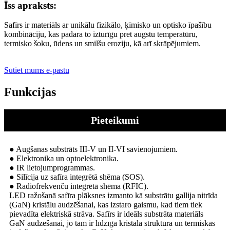
Īss apraksts:
Safīrs ir materiāls ar unikālu fizikālo, ķīmisko un optisko īpašību
kombināciju, kas padara to izturīgu pret augstu temperatūru,
termisko šoku, ūdens un smilšu eroziju, kā arī skrāpējumiem.
Sūtiet mums e-pastu
Funkcijas
Pieteikumi
● Augšanas substrāts III-V un II-VI savienojumiem.
● Elektronika un optoelektronika.
● IR lietojumprogrammas.
● Silīcija uz safīra integrētā shēma (SOS).
● Radiofrekvenču integrētā shēma (RFIC).
LED ražošanā safīra plāksnes izmanto kā substrātu gallija nitrīda
(GaN) kristālu audzēšanai, kas izstaro gaismu, kad tiem tiek
pievadīta elektriskā strāva. Safīrs ir ideāls substrāta materiāls
GaN audzēšanai, jo tam ir līdzīga kristāla struktūra un termiskās