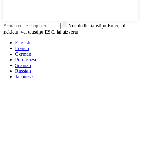
Nospiediet taustiņu Enter, lai
meklētu, vai taustiņu ESC, lai aizvērtu
English
French
German
Portuguese
Spanish
Russian
Japanese
Korean
Arabic
Irish
Greek
Turkish
Italian
Danish
Romanian
Indonesian
Czech
Afrikaans