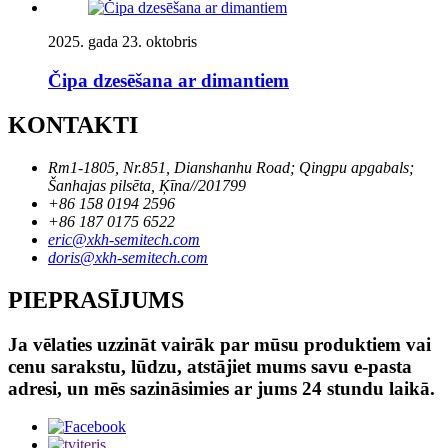
2025. gada 23. oktobris
Čipa dzesēšana ar dimantiem
KONTAKTI
Rm1-1805, Nr.851, Dianshanhu Road; Qingpu apgabals;
Šanhajas pilsēta, Ķīna//201799
+86 158 0194 2596
+86 187 0175 6522
eric@xkh-semitech.com
doris@xkh-semitech.com
PIEPRASĪJUMS
Ja vēlaties uzzināt vairāk par mūsu produktiem vai
cenu sarakstu, lūdzu, atstājiet mums savu e-pasta
adresi, un mēs sazināsimies ar jums 24 stundu laikā.