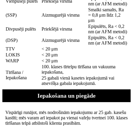
Vienpusēji pulēts
Priekšējā virsma
nm (ar AFM metodi)
Smalki samalts, Ra
(SSP)
Aizmugurējā virsma
= 0,8 μm līdz 1,2
μm
Epipulēts, Ra < 0,2
Divpusēji pulēts
Priekšējā virsma
nm (ar AFM metodi)
Epipulēts, Ra < 0,2
(DSP)
Aizmugurējā virsma
nm (ar AFM metodi)
TTV
< 20 μm
LOKIS
< 20 μm
WARP
< 20 μm
100. klases tīrtelpu tīrīšana un vakuuma
iepakošana,
Tīrīšana /
Iepakošana
25 gabali vienā kasetes iepakojumā vai
atsevišķa gabala iepakojumā.
Iepakošana un piegāde
Vispārīgi runājot, mēs nodrošinām iepakojumu ar 25 gab. kasešu
kastīti; mēs varam arī iepakot pa vienai vafeļu tvertnei 100. klases
tīrīšanas telpā atbilstoši klienta prasībām.