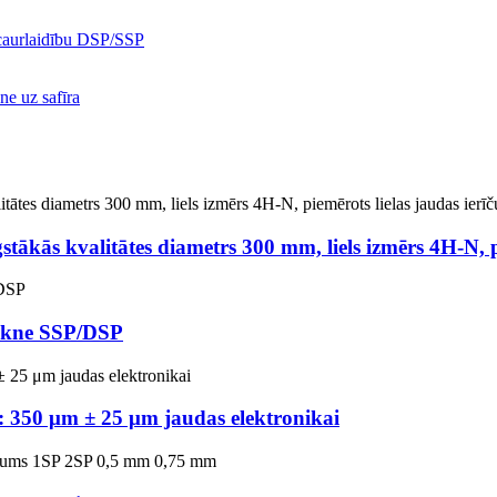
stākās kvalitātes diametrs 300 mm, liels izmērs 4H-N, pi
lakne SSP/DSP
s: 350 μm ± 25 μm jaudas elektronikai