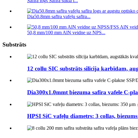
Safīra logs Safīra stikla l...
Dia50.8mm safīra vafeļu safīra...
50,8 mm/100 mm AlN veidne uz NPS...
Substrāts
12 collu SIC substrāts silīcija karbīdam, aug
Dia300x1.0mmt biezuma safīra vafele C-p
HPSI SiC vafeļu diametrs: 3 collas, biezum