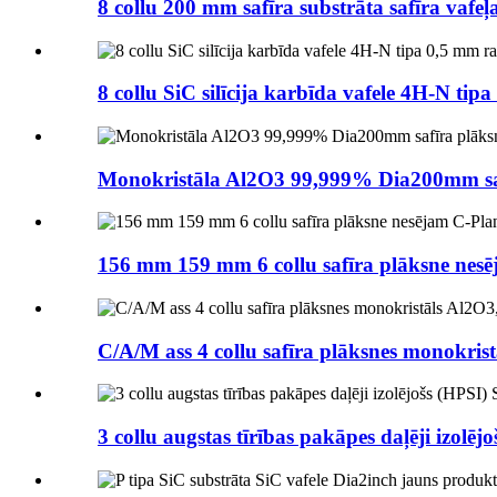
8 collu 200 mm safīra substrāta safīra vaf
8 collu SiC silīcija karbīda vafele 4H-N tipa
Monokristāla Al2O3 99,999% Dia200mm sa
156 mm 159 mm 6 collu safīra plāksne ne
C/A/M ass 4 collu safīra plāksnes monokrist
3 collu augstas tīrības pakāpes daļēji izol