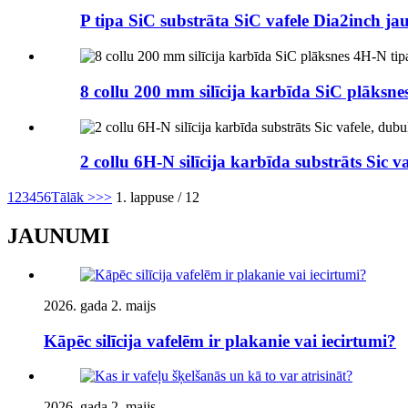
P tipa SiC substrāta SiC vafele Dia2inch ja
8 collu 200 mm silīcija karbīda SiC plāks
2 collu 6H-N silīcija karbīda substrāts Sic 
1
2
3
4
5
6
Tālāk >
>>
1. lappuse / 12
JAUNUMI
2026. gada 2. maijs
Kāpēc silīcija vafelēm ir plakanie vai iecirtumi?
2026. gada 2. maijs