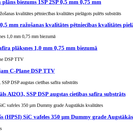
eļa plāns biezums 1SP 2SP 0,5 mm 0,75 mm
 0,5 mm ražošanas kvalitātes pētniecības kvalitātes piel
fīra plāksnes 1,0 mm 0,75 mm biezumā
sējam C-Plane DSP TTV
āls Al2O3, SSP DSP augstas cietības safīra substrāts
ējošs (HPSI) SiC vafeles 350 µm Dummy grade Augstākās 