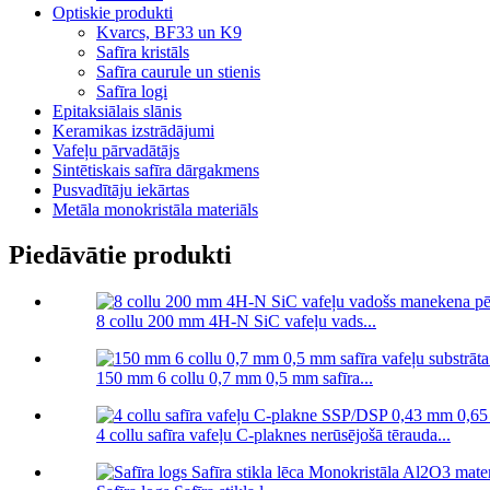
Optiskie produkti
Kvarcs, BF33 un K9
Safīra kristāls
Safīra caurule un stienis
Safīra logi
Epitaksiālais slānis
Keramikas izstrādājumi
Vafeļu pārvadātājs
Sintētiskais safīra dārgakmens
Pusvadītāju iekārtas
Metāla monokristāla materiāls
Piedāvātie produkti
8 collu 200 mm 4H-N SiC vafeļu vads...
150 mm 6 collu 0,7 mm 0,5 mm safīra...
4 collu safīra vafeļu C-plaknes nerūsējošā tērauda...