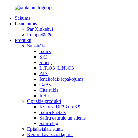
Sākums
Uzņēmums
Par Xinkehui
Lejupielādēt
Produkti
Substrāts
Safīrs
SiC
Silīcijs
LiTaO3_LiNbO3
AlN
Ienākošais iepakojums
GaAs
Cits stikls
InSb
Optiskie produkti
Kvarcs, BF33 un K9
Safīra kristāls
Safīra caurule un stienis
Safīra logi
Epitaksiālais slānis
Keramikas izstrādājumi