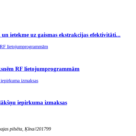
un ietekme uz gaismas ekstrakcijas efektivitāti...
plāksnēm RF lietojumprogrammām
 plākšņu iepirkuma izmaksas
jas pilsēta, Ķīna//201799