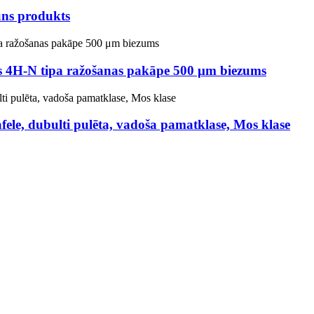
uns produkts
nes 4H-N tipa ražošanas pakāpe 500 μm biezums
vafele, dubulti pulēta, vadoša pamatklase, Mos klase