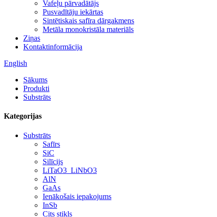
Vafeļu pārvadātājs
Pusvadītāju iekārtas
Sintētiskais safīra dārgakmens
Metāla monokristāla materiāls
Ziņas
Kontaktinformācija
English
Sākums
Produkti
Substrāts
Kategorijas
Substrāts
Safīrs
SiC
Silīcijs
LiTaO3_LiNbO3
AlN
GaAs
Ienākošais iepakojums
InSb
Cits stikls