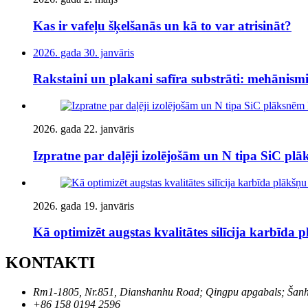
Kas ir vafeļu šķelšanās un kā to var atrisināt?
2026. gada 30. janvāris
Rakstaini un plakani safīra substrāti: mehānismi 
2026. gada 22. janvāris
Izpratne par daļēji izolējošām un N tipa SiC 
2026. gada 19. janvāris
Kā optimizēt augstas kvalitātes silīcija karbīda
KONTAKTI
Rm1-1805, Nr.851, Dianshanhu Road; Qingpu apgabals; Šanha
+86 158 0194 2596