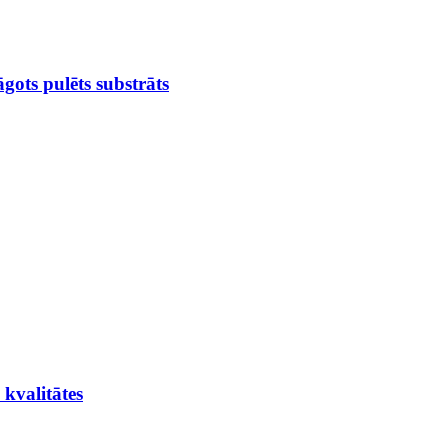
āgots pulēts substrāts
kvalitātes