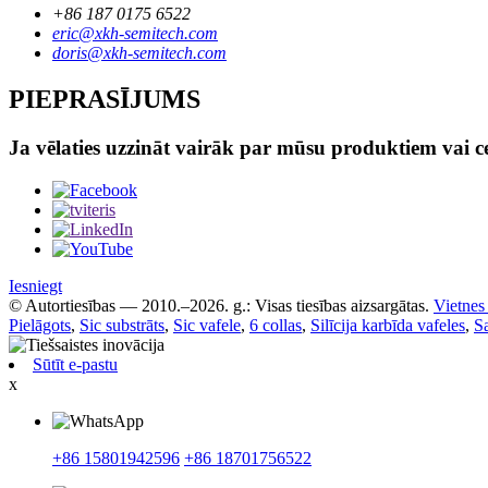
+86 187 0175 6522
eric@xkh-semitech.com
doris@xkh-semitech.com
PIEPRASĪJUMS
Ja vēlaties uzzināt vairāk par mūsu produktiem vai ce
Iesniegt
© Autortiesības — 2010.–2026. g.: Visas tiesības aizsargātas.
Vietnes
Pielāgots
,
Sic substrāts
,
Sic vafele
,
6 collas
,
Silīcija karbīda vafeles
,
Sa
Sūtīt e-pastu
x
+86 15801942596
+86 18701756522