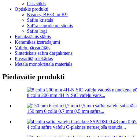
Cits stikls
Optiskie produkti
Kvarcs, BF33 un K9
Safīra kristāls
Safīra caurule un stienis
Safīra logi
Epitaksiālais slānis
Keramikas izstrādājumi
Vafeļu pārvadātājs
Sintētiskais safīra dārgakmens
Pusvadītāju iekārtas
Metāla monokristāla materiāls
Piedāvātie produkti
8 collu 200 mm 4H-N SiC vafeļu vads...
150 mm 6 collu 0,7 mm 0,5 mm safīra...
4 collu safīra vafeļu C-plaknes nerūsējošā tērauda...