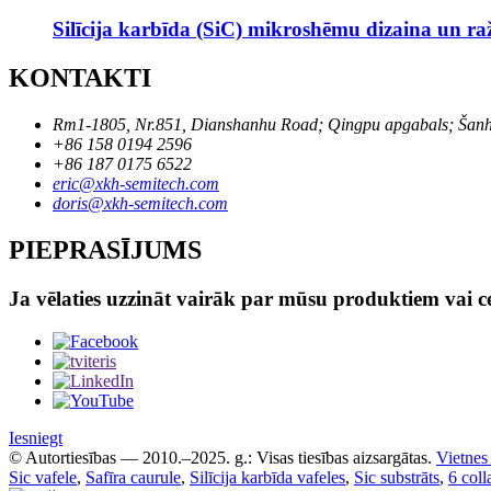
Silīcija karbīda (SiC) mikroshēmu dizaina un r
KONTAKTI
Rm1-1805, Nr.851, Dianshanhu Road; Qingpu apgabals; Šanha
+86 158 0194 2596
+86 187 0175 6522
eric@xkh-semitech.com
doris@xkh-semitech.com
PIEPRASĪJUMS
Ja vēlaties uzzināt vairāk par mūsu produktiem vai ce
Iesniegt
© Autortiesības — 2010.–2025. g.: Visas tiesības aizsargātas.
Vietnes
Sic vafele
,
Safīra caurule
,
Silīcija karbīda vafeles
,
Sic substrāts
,
6 coll