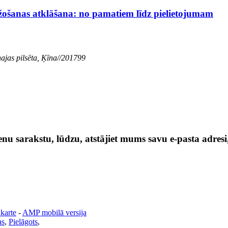
ažošanas atklāšana: no pamatiem līdz pielietojumam
jas pilsēta, Ķīna//201799
nu sarakstu, lūdzu, atstājiet mums savu e-pasta adresi
 karte
-
AMP mobilā versija
as
,
Pielāgots
,