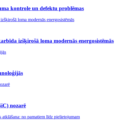
iezuma kontrole un defektu problēmas
a karbīda izšķirošā loma modernās energosistēmās
hnoloģijās
(SiC) nozarē