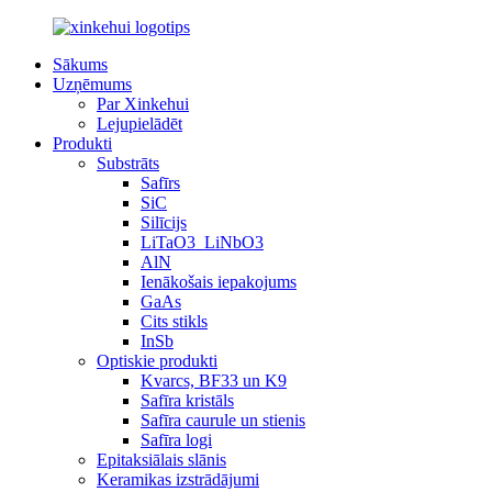
Sākums
Uzņēmums
Par Xinkehui
Lejupielādēt
Produkti
Substrāts
Safīrs
SiC
Silīcijs
LiTaO3_LiNbO3
AlN
Ienākošais iepakojums
GaAs
Cits stikls
InSb
Optiskie produkti
Kvarcs, BF33 un K9
Safīra kristāls
Safīra caurule un stienis
Safīra logi
Epitaksiālais slānis
Keramikas izstrādājumi