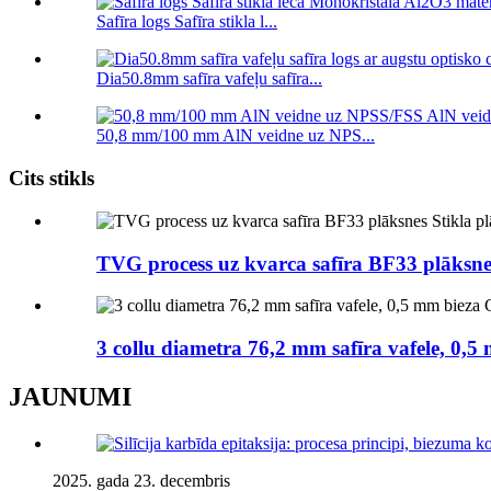
Safīra logs Safīra stikla l...
Dia50.8mm safīra vafeļu safīra...
50,8 mm/100 mm AlN veidne uz NPS...
Cits stikls
TVG process uz kvarca safīra BF33 plāksnes
3 collu diametra 76,2 mm safīra vafele, 0,
JAUNUMI
2025. gada 23. decembris