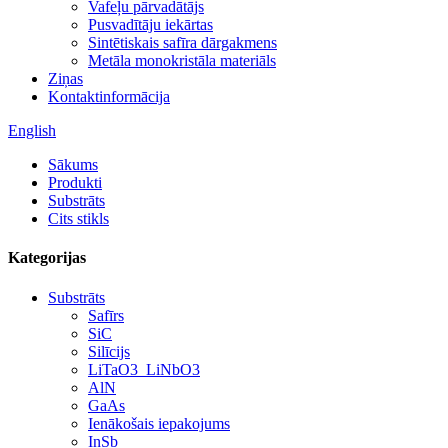
Vafeļu pārvadātājs
Pusvadītāju iekārtas
Sintētiskais safīra dārgakmens
Metāla monokristāla materiāls
Ziņas
Kontaktinformācija
English
Sākums
Produkti
Substrāts
Cits stikls
Kategorijas
Substrāts
Safīrs
SiC
Silīcijs
LiTaO3_LiNbO3
AlN
GaAs
Ienākošais iepakojums
InSb