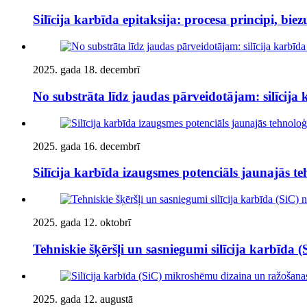
Silīcija karbīda epitaksija: procesa principi, b
2025. gada 18. decembrī
No substrāta līdz jaudas pārveidotājam: silīcij
2025. gada 16. decembrī
Silīcija karbīda izaugsmes potenciāls jaunajās te
2025. gada 12. oktobrī
Tehniskie šķēršļi un sasniegumi silīcija karbīda 
2025. gada 12. augustā