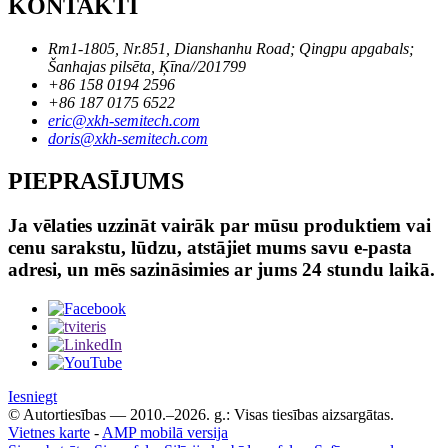
KONTAKTI
Rm1-1805, Nr.851, Dianshanhu Road; Qingpu apgabals;
Šanhajas pilsēta, Ķīna//201799
+86 158 0194 2596
+86 187 0175 6522
eric@xkh-semitech.com
doris@xkh-semitech.com
PIEPRASĪJUMS
Ja vēlaties uzzināt vairāk par mūsu produktiem vai
cenu sarakstu, lūdzu, atstājiet mums savu e-pasta
adresi, un mēs sazināsimies ar jums 24 stundu laikā.
Iesniegt
© Autortiesības — 2010.–2026. g.: Visas tiesības aizsargātas.
Vietnes karte
-
AMP mobilā versija