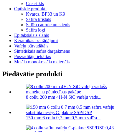
Cits stikls
Optiskie produkti
Kvarcs, BF33 un K9
Safīra kristāls
Safīra caurule un stienis
Safīra logi
Epitaksiālais slānis
Keramikas izstrādājumi
Vafeļu pārvadātājs
Sintētiskais safīra dārgakmens
Pusvadītāju iekārtas
Metāla monokristāla materiāls
Piedāvātie produkti
8 collu 200 mm 4H-N SiC vafeļu vads...
150 mm 6 collu 0,7 mm 0,5 mm safīra...