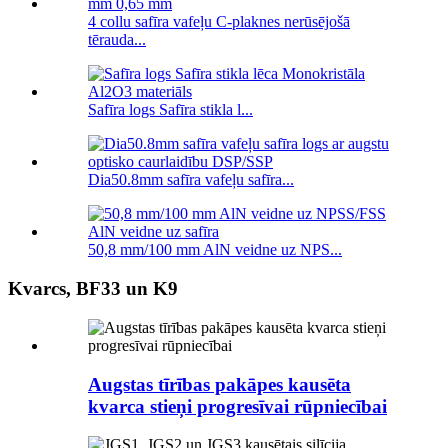
4 collu safīra vafeļu C-plaknes nerūsējošā
tērauda...
Safīra logs Safīra stikla l...
Dia50.8mm safīra vafeļu safīra...
50,8 mm/100 mm AlN veidne uz NPS...
Kvarcs, BF33 un K9
Augstas tīrības pakāpes kausēta
kvarca stieņi progresīvai rūpniecībai