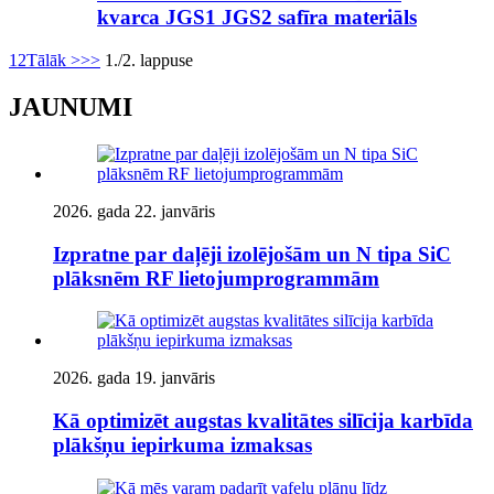
kvarca JGS1 JGS2 safīra materiāls
1
2
Tālāk >
>>
1./2. lappuse
JAUNUMI
2026. gada 22. janvāris
Izpratne par daļēji izolējošām un N tipa SiC
plāksnēm RF lietojumprogrammām
2026. gada 19. janvāris
Kā optimizēt augstas kvalitātes silīcija karbīda
plākšņu iepirkuma izmaksas