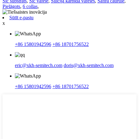
Sic substrāts
,
Sic vafele
,
Silīcija karbīda vafeles
,
Safīra caurule
,
Pielāgots
,
6 collas
,
Sūtīt e-pastu
x
+86 15801942596
+86 18701756522
eric@xkh-semitech.com
doris@xkh-semitech.com
+86 15801942596
+86 18701756522