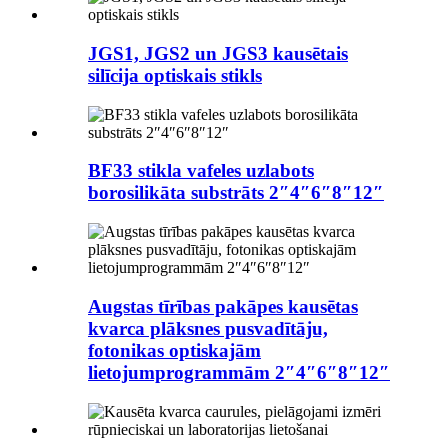
JGS1, JGS2 un JGS3 kausētais
silīcija optiskais stikls
BF33 stikla vafeles uzlabots
borosilikāta substrāts 2″4″6″8″12″
Augstas tīrības pakāpes kausētas
kvarca plāksnes pusvadītāju,
fotonikas optiskajām
lietojumprogrammām 2″4″6″8″12″