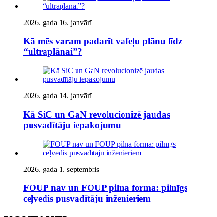
2026. gada 16. janvārī
Kā mēs varam padarīt vafeļu plānu līdz
“ultraplānai”?
2026. gada 14. janvārī
Kā SiC un GaN revolucionizē jaudas
pusvadītāju iepakojumu
2026. gada 1. septembris
FOUP nav un FOUP pilna forma: pilnīgs
ceļvedis pusvadītāju inženieriem