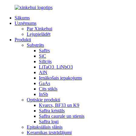
Sākums
Uzņēmums
Par Xinkehui
Lejupielādēt
Produkti
Substrāts
Safīrs
SiC
Silīcijs
LiTaO3_LiNbO3
AlN
Ienākošais iepakojums
GaAs
Cits stikls
InSb
Optiskie produkti
Kvarcs, BF33 un K9
Safīra kristāls
Safīra caurule un stienis
Safīra logi
Epitaksiālais slānis
Keramikas izstrādājumi