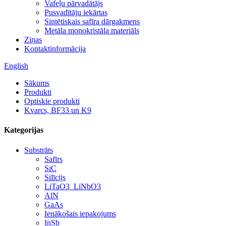
Vafeļu pārvadātājs
Pusvadītāju iekārtas
Sintētiskais safīra dārgakmens
Metāla monokristāla materiāls
Ziņas
Kontaktinformācija
English
Sākums
Produkti
Optiskie produkti
Kvarcs, BF33 un K9
Kategorijas
Substrāts
Safīrs
SiC
Silīcijs
LiTaO3_LiNbO3
AlN
GaAs
Ienākošais iepakojums
InSb