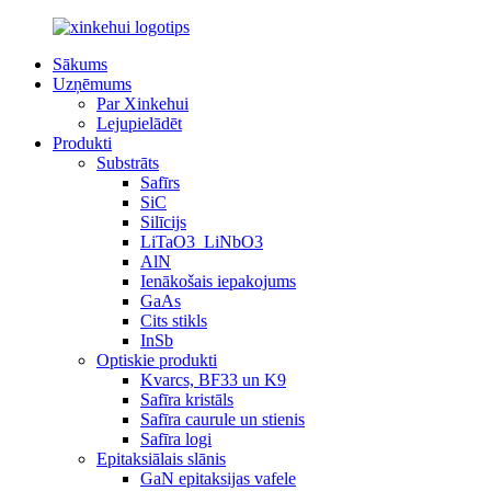
Sākums
Uzņēmums
Par Xinkehui
Lejupielādēt
Produkti
Substrāts
Safīrs
SiC
Silīcijs
LiTaO3_LiNbO3
AlN
Ienākošais iepakojums
GaAs
Cits stikls
InSb
Optiskie produkti
Kvarcs, BF33 un K9
Safīra kristāls
Safīra caurule un stienis
Safīra logi
Epitaksiālais slānis
GaN epitaksijas vafele