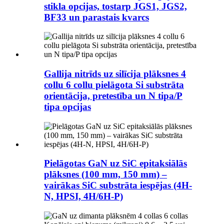
stikla opcijas, tostarp JGS1, JGS2,
BF33 un parastais kvarcs
Gallija nitrīds uz silīcija plāksnes 4
collu 6 collu pielāgota Si substrāta
orientācija, pretestība un N tipa/P
tipa opcijas
Pielāgotas GaN uz SiC epitaksiālās
plāksnes (100 mm, 150 mm) –
vairākas SiC substrāta iespējas (4H-
N, HPSI, 4H/6H-P)