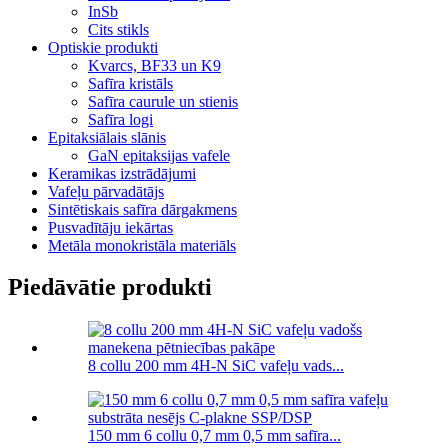
InSb
Cits stikls
Optiskie produkti
Kvarcs, BF33 un K9
Safīra kristāls
Safīra caurule un stienis
Safīra logi
Epitaksiālais slānis
GaN epitaksijas vafele
Keramikas izstrādājumi
Vafeļu pārvadātājs
Sintētiskais safīra dārgakmens
Pusvadītāju iekārtas
Metāla monokristāla materiāls
Piedāvātie produkti
8 collu 200 mm 4H-N SiC vafeļu vads...
150 mm 6 collu 0,7 mm 0,5 mm safīra...