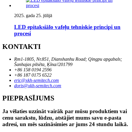
2025. gada 25. jūlijā
LED epitaksiālo vafeļu tehniskie principi un
procesi
KONTAKTI
Rm1-1805, Nr.851, Dianshanhu Road; Qingpu apgabals;
Šanhajas pilsēta, Ķīna//201799
+86 158 0194 2596
+86 187 0175 6522
eric@xkh-semitech.com
doris@xkh-semitech.com
PIEPRASĪJUMS
Ja vēlaties uzzināt vairāk par mūsu produktiem vai
cenu sarakstu, lūdzu, atstājiet mums savu e-pasta
adresi, un mēs sazināsimies ar jums 24 stundu laikā.