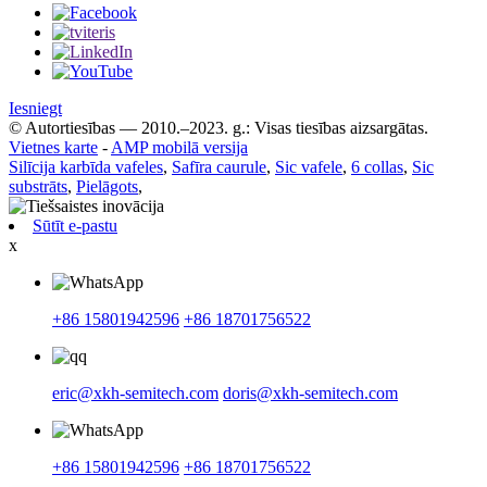
Iesniegt
© Autortiesības — 2010.–2023. g.: Visas tiesības aizsargātas.
Vietnes karte
-
AMP mobilā versija
Silīcija karbīda vafeles
,
Safīra caurule
,
Sic vafele
,
6 collas
,
Sic
substrāts
,
Pielāgots
,
Sūtīt e-pastu
x
+86 15801942596
+86 18701756522
eric@xkh-semitech.com
doris@xkh-semitech.com
+86 15801942596
+86 18701756522