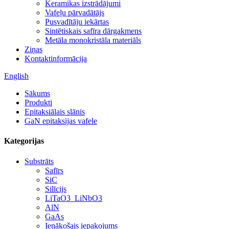
Keramikas izstrādājumi
Vafeļu pārvadātājs
Pusvadītāju iekārtas
Sintētiskais safīra dārgakmens
Metāla monokristāla materiāls
Ziņas
Kontaktinformācija
English
Sākums
Produkti
Epitaksiālais slānis
GaN epitaksijas vafele
Kategorijas
Substrāts
Safīrs
SiC
Silīcijs
LiTaO3_LiNbO3
AlN
GaAs
Ienākošais iepakojums