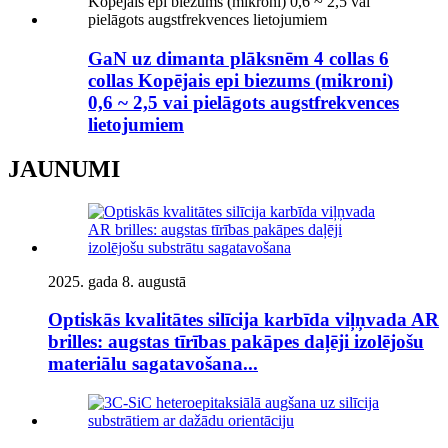
GaN uz dimanta plāksnēm 4 collas 6
collas Kopējais epi biezums (mikroni)
0,6 ~ 2,5 vai pielāgots augstfrekvences
lietojumiem
JAUNUMI
2025. gada 8. augustā
Optiskās kvalitātes silīcija karbīda viļņvada AR
brilles: augstas tīrības pakāpes daļēji izolējošu
materiālu sagatavošana...