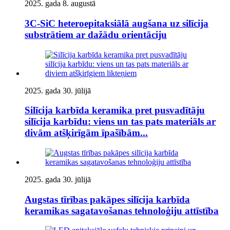
2025. gada 8. augustā
3C-SiC heteroepitaksiālā augšana uz silīcija
substrātiem ar dažādu orientāciju
2025. gada 30. jūlijā
Silīcija karbīda keramika pret pusvadītāju
silīcija karbīdu: viens un tas pats materiāls ar
divām atšķirīgām īpašībām...
2025. gada 30. jūlijā
Augstas tīrības pakāpes silīcija karbīda
keramikas sagatavošanas tehnoloģiju attīstība