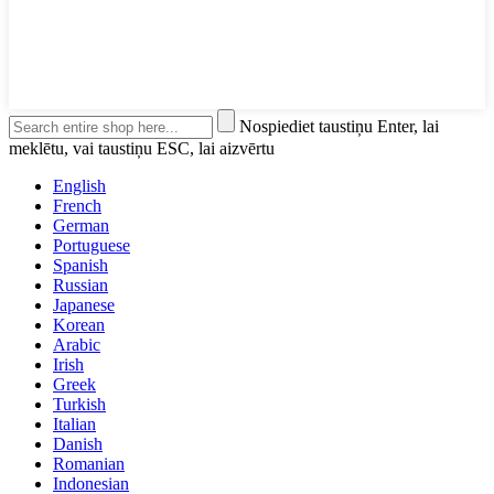
Nospiediet taustiņu Enter, lai
meklētu, vai taustiņu ESC, lai aizvērtu
English
French
German
Portuguese
Spanish
Russian
Japanese
Korean
Arabic
Irish
Greek
Turkish
Italian
Danish
Romanian
Indonesian