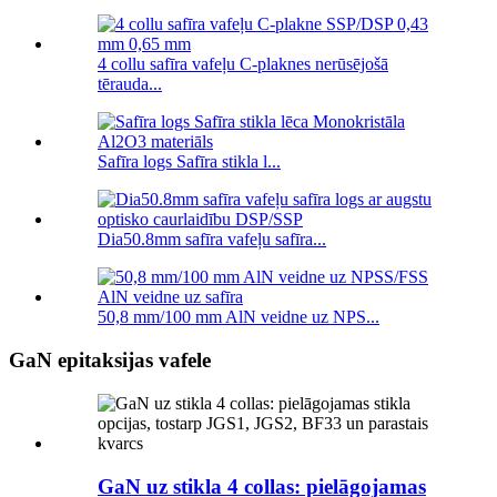
4 collu safīra vafeļu C-plaknes nerūsējošā
tērauda...
Safīra logs Safīra stikla l...
Dia50.8mm safīra vafeļu safīra...
50,8 mm/100 mm AlN veidne uz NPS...
GaN epitaksijas vafele
GaN uz stikla 4 collas: pielāgojamas